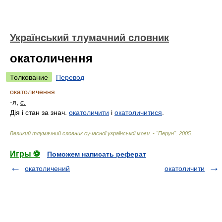
Український тлумачний словник
окатоличення
Толкование
Перевод
окатоличення
-я,
с.
Дія і стан за знач.
окатоличити
і
окатоличитися
.
Великий тлумачний словник сучасної української мови. - "Перун"
.
2005
.
Игры ⚽
Поможем написать реферат
окатоличений
окатоличити