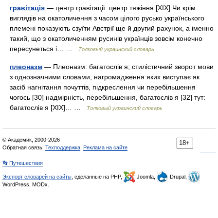
гравітація
— центр гравітації: центр тяжіння [XIX] Чи крім
виглядів на окатоличення з часом цілого русько українського
племені показують єзуїти Австрії ще й другий рахунок, а іменно
такий, що з окатоличенням русинів українців зовсім конечно
пересунеться і… …
Толковый украинский словарь
плеоназм
— Плеоназм: багатослів я; стилістичний зворот мови
з однозначними словами, нагромадження яких виступає як
засіб нагнітання почуттів, підкреслення чи перебільшення
чогось [30] надмірність, перебільшення, багатослів я [32] тут:
багатослів я [XIX]… …
Толковый украинский словарь
© Академик, 2000-2026
18+
Обратная связь:
Техподдержка
,
Реклама на сайте
👣 Путешествия
Экспорт словарей на сайты
, сделанные на PHP,
Joomla,
Drupal,
WordPress, MODx.