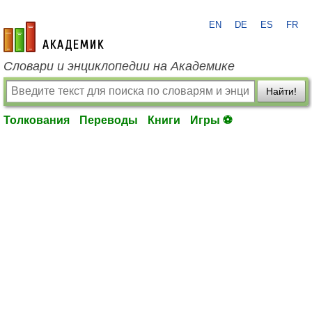
EN
DE
ES
FR
academic.ru
Словари и энциклопедии на Академике
Найти!
Толкования
Переводы
Книги
Игры ⚽